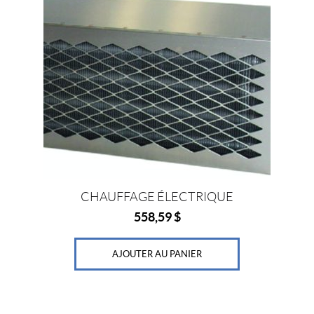
(1)
P
r
i
x
Prix :
0
CHAUFFAGE ÉLECTRIQUE
$
558,59
$
—
5
AJOUTER AU PANIER
5
9
$