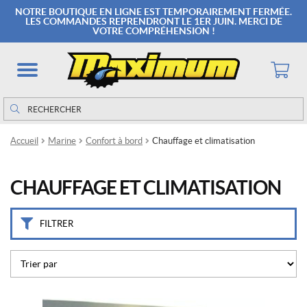
M
NOTRE BOUTIQUE EN LIGNE EST TEMPORAIREMENT FERMÉE.
a
LES COMMANDES REPRENDRONT LE 1ER JUIN. MERCI DE
VOTRE COMPRÉHENSION !
r
q
u
e
s
Rechercher
Rechercher :
D
Accueil
Marine
Confort à bord
Chauffage et climatisation
i
c
k
CHAUFFAGE ET CLIMATISATION
i
n
s
o
FILTRER
n
m
a
r
i
n
e