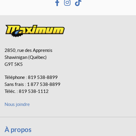
F
I
T
a
n
i
c
s
k
e
t
T
b
a
o
M
o
g
k
a
o
r
2850, rue des Apprentis
x
k
a
Shawinigan
(Québec)
i
m
G9T 5K5
m
u
Téléphone :
819 538-8899
m
Sans frais :
1 877 538-8899
A
Téléc. :
819 538-1112
v
e
Nous joindre
n
t
u
r
À propos
e