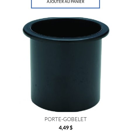
AJOUTER AU PANIER
Prix :
0
$
—
4
6
$
IALISER
PORTE-GOBELET
4,49
$