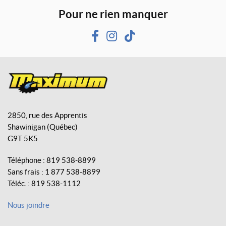
Pour ne rien manquer
F
I
T
a
n
i
c
s
k
e
t
T
b
a
o
M
o
g
k
a
o
r
2850, rue des Apprentis
x
k
a
Shawinigan
(Québec)
i
m
G9T 5K5
m
u
Téléphone :
819 538-8899
m
Sans frais :
1 877 538-8899
A
Téléc. :
819 538-1112
v
e
Nous joindre
n
t