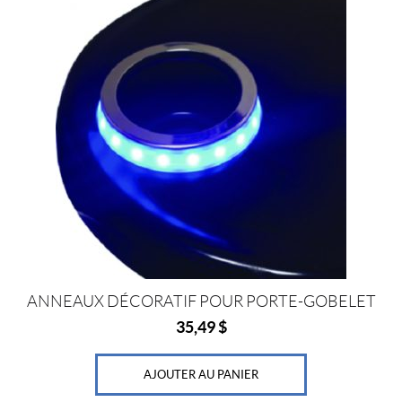
o
n
m
a
r
i
n
e
(2)
S
e
a
c
h
o
i
c
ANNEAUX DÉCORATIF POUR PORTE-GOBELET
e
(8)
35,49
$
S
e
AJOUTER AU PANIER
a