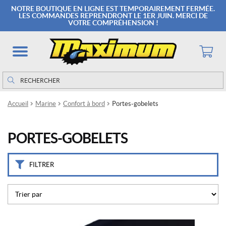
M
NOTRE BOUTIQUE EN LIGNE EST TEMPORAIREMENT FERMÉE.
a
LES COMMANDES REPRENDRONT LE 1ER JUIN. MERCI DE
VOTRE COMPRÉHENSION !
r
q
u
e
s
Rechercher
Rechercher :
A
Accueil
Marine
Confort à bord
Portes-gobelets
t
t
w
PORTES-GOBELETS
o
o
d
(2)
FILTRER
B
e
c
k
s