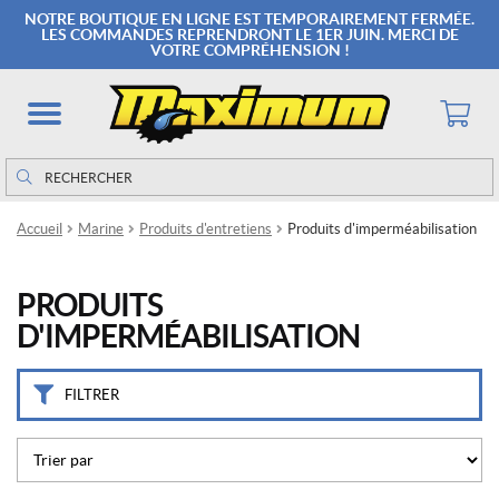
M
NOTRE BOUTIQUE EN LIGNE EST TEMPORAIREMENT FERMÉE.
a
LES COMMANDES REPRENDRONT LE 1ER JUIN. MERCI DE
VOTRE COMPRÉHENSION !
r
q
u
e
s
Rechercher
Rechercher :
S
Accueil
Marine
Produits d'entretiens
Produits d'imperméabilisation
t
a
r
PRODUITS
b
r
D'IMPERMÉABILISATION
i
t
e
FILTRER
(2)
P
r