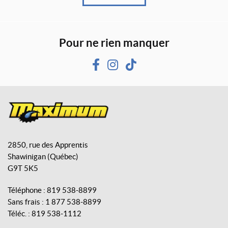
Pour ne rien manquer
F
I
T
a
n
i
c
s
k
e
t
T
b
a
o
M
o
g
k
a
o
r
2850, rue des Apprentis
x
k
a
Shawinigan
(Québec)
i
m
G9T 5K5
m
u
Téléphone :
819 538-8899
m
Sans frais :
1 877 538-8899
A
Téléc. :
819 538-1112
v