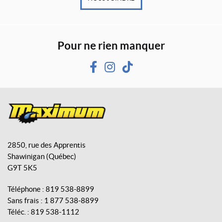
Pour ne rien manquer
F
I
T
a
n
i
c
s
k
e
t
T
b
a
o
M
o
g
k
a
o
r
2850, rue des Apprentis
x
k
a
Shawinigan
(Québec)
i
m
G9T 5K5
m
u
Téléphone :
819 538-8899
m
Sans frais :
1 877 538-8899
A
Téléc. :
819 538-1112
v