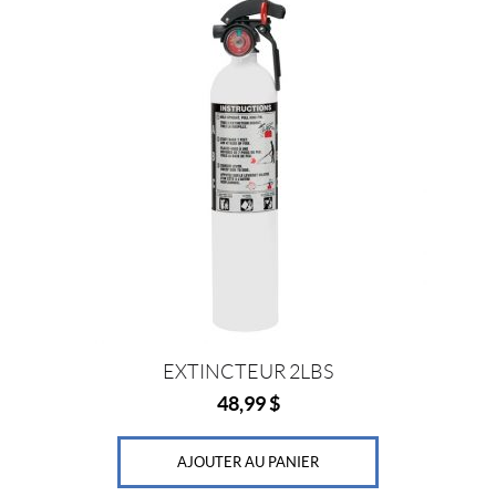
P
r
i
x
Prix :
0
$
—
6
7
EXTINCTEUR 2LBS
$
48,99
$
AJOUTER AU PANIER
IALISER